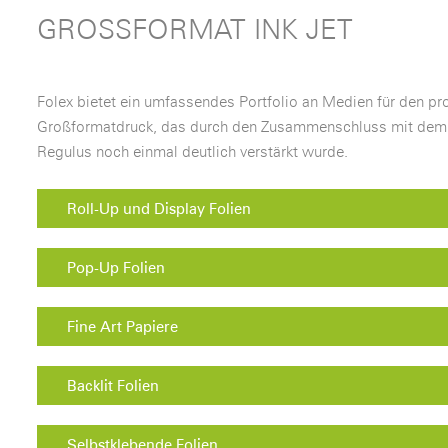
GROSSFORMAT INK JET
Folex bietet ein umfassendes Portfolio an Medien für den pro
Großformatdruck, das durch den Zusammenschluss mit dem 
Regulus noch einmal deutlich verstärkt wurde.
Roll-Up und Display Folien
Pop-Up Folien
Fine Art Papiere
Backlit Folien
Selbstklebende Folien