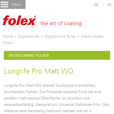
de
|
en
Menu
Home
>
Digitaldruck
>
Digitaldruck Toner
>
Weiss opake
Folien
WEISS OPAKE FOLIEN
Longlife Pro Matt WO
Longlife Pro Matt WO erlaubt Ausdrucke in brillanten,
leuchtenden Farben. Die Polyester basierte Folie hat eine
attraktiv matt-weisse Oberfläche, ist reissfest und
wasserbeständig. Geeignet als Universal Farbtoner-Film. Das
Material kann beidseitig bedruckt werden und ist in