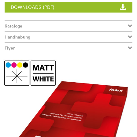
DOWNLOADS (PDF)
Kataloge
Handhabung
Flyer