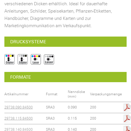
verschiedenen Dicken erhältlich. Ideal für dauerhafte
Anleitungen, Schilder, Speisekarten, Pflanzen-Etiketten,
Handbücher, Diagramme und Karten und zur
Marketingkommunikation am Verkaufspunkt.
DRUCKSYSTEME
FORMATE
Nenndicke
Artikelnummer
Format
Verpackungsmenge
(mm)
29738.090.84500
SRA3
0.090
200
29738.115.84500
SRA3
0.115
200
29738.140.84500
SRA3
0.140
200