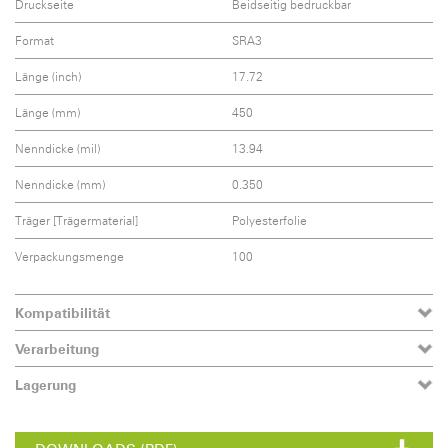
Druckseite
Beidseitig bedruckbar
Format
SRA3
Länge (inch)
17.72
Länge (mm)
450
Nenndicke (mil)
13.94
Nenndicke (mm)
0.350
Träger [Trägermaterial]
Polyesterfolie
Verpackungsmenge
100
Kompatibilität
Verarbeitung
Lagerung