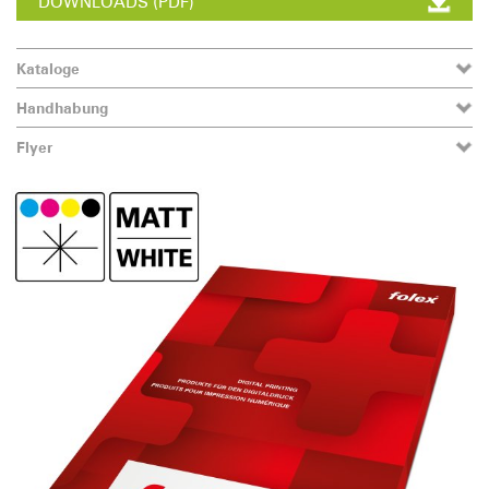
DOWNLOADS (PDF)
Kataloge
Handhabung
Flyer