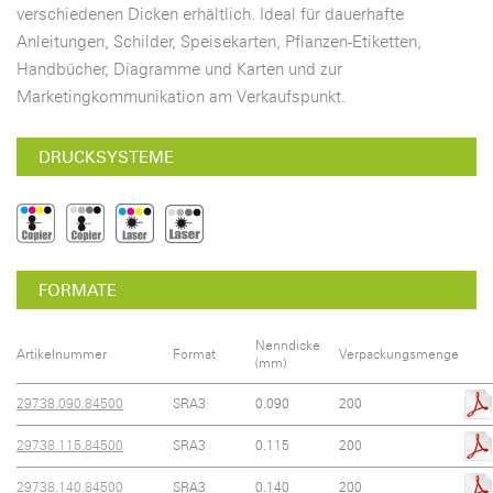
verschiedenen Dicken erhältlich. Ideal für dauerhafte
Anleitungen, Schilder, Speisekarten, Pflanzen-Etiketten,
Handbücher, Diagramme und Karten und zur
Marketingkommunikation am Verkaufspunkt.
DRUCKSYSTEME
FORMATE
Nenndicke
Artikelnummer
Format
Verpackungsmenge
(mm)
29738.090.84500
SRA3
0.090
200
29738.115.84500
SRA3
0.115
200
29738.140.84500
SRA3
0.140
200