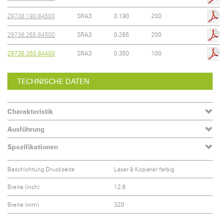
29738.190.84500
SRA3
0.190
200
29738.265.84500
SRA3
0.265
200
29738.350.84400
SRA3
0.350
100
TECHNISCHE DATEN
Charakteristik
Ausführung
Spezifikationen
Beschichtung Druckseite
Laser & Kopierer farbig
Breite (inch)
12.6
Breite (mm)
320