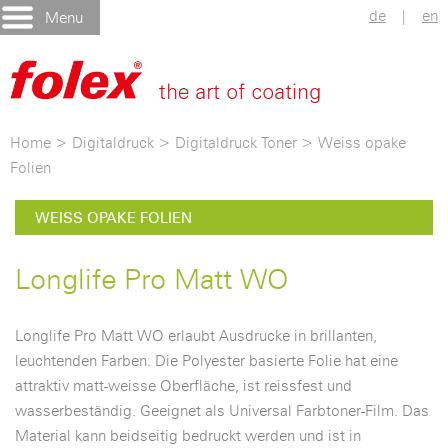
de
|
en
Menu
Home
>
Digitaldruck
>
Digitaldruck Toner
>
Weiss opake
Folien
WEISS OPAKE FOLIEN
Longlife Pro Matt WO
Longlife Pro Matt WO erlaubt Ausdrucke in brillanten,
leuchtenden Farben. Die Polyester basierte Folie hat eine
attraktiv matt-weisse Oberfläche, ist reissfest und
wasserbeständig. Geeignet als Universal Farbtoner-Film. Das
Material kann beidseitig bedruckt werden und ist in