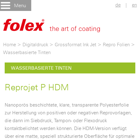
de
|
en
Menu
Home
>
Digitaldruck
>
Grossformat Ink Jet
>
Repro Folien
>
Wasserbasierte Tinten
WASSERBASIERTE TINTEN
Reprojet P HDM
Nanoporös beschichtete, klare, transparente Polyesterfolie
zur Herstellung von positiven oder negativen Reprovorlagen,
die dann im Siebdruck, Tampon- oder Flexodruck
kontaktbelichtet werden können. Die HDM-Version verfügt
über eine matte, speziell strukturierte Oberfläche für optimale