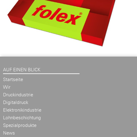
AUF EINEN BLICK
Startseite
Wir
Druckindustrie
Digitaldruck
Elektronikindustrie
Lohnbeschichtung
Spezialprodukte
News