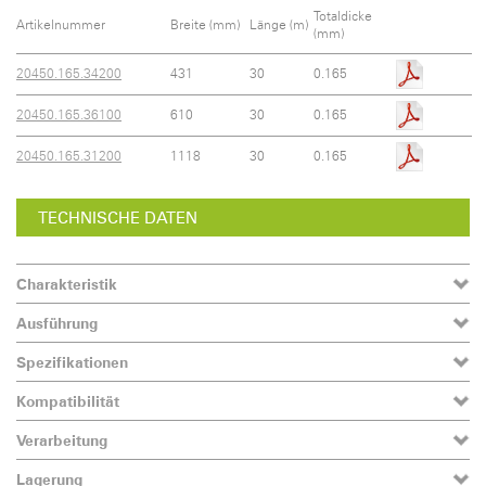
Totaldicke
Artikelnummer
Breite (mm)
Länge (m)
(mm)
20450.165.34200
431
30
0.165
20450.165.36100
610
30
0.165
20450.165.31200
1118
30
0.165
TECHNISCHE DATEN
Charakteristik
Ausführung
Spezifikationen
Kompatibilität
Verarbeitung
Lagerung