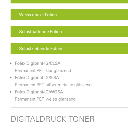
Weiss opake Folien
Selbsthaftende Folien
Selbstklebende Folien
Folex Digiprint-IG/CLSA
Permanent PET, klar glänzend
Folex Digiprint-IG/SISA
Permanent PET, silber metallic glänzend
Folex Digiprint-IG/WOSA
Permanent PET, weiss glänzend
DIGITALDRUCK TONER