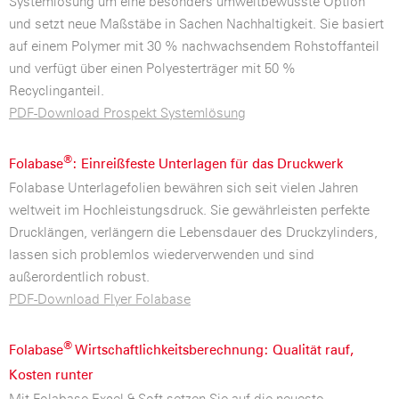
Systemlösung um eine besonders umweltbewusste Option
und setzt neue Maßstäbe in Sachen Nachhaltigkeit. Sie basiert
auf einem Polymer mit 30 % nachwachsendem Rohstoffanteil
und verfügt über einen Polyesterträger mit 50 %
Recyclinganteil.
PDF-Download Prospekt Systemlösung
®
Folabase
: Einreißfeste Unterlagen für das Druckwerk
Folabase Unterlagefolien bewähren sich seit vielen Jahren
weltweit im Hochleistungsdruck. Sie gewährleisten perfekte
Drucklängen, verlängern die Lebensdauer des Druckzylinders,
lassen sich problemlos wiederverwenden und sind
außerordentlich robust.
PDF-Download Flyer Folabase
®
Folabase
Wirtschaftlichkeitsberechnung: Qualität rauf,
Kosten runter
Mit Folabase Excel & Soft setzen Sie auf die neueste