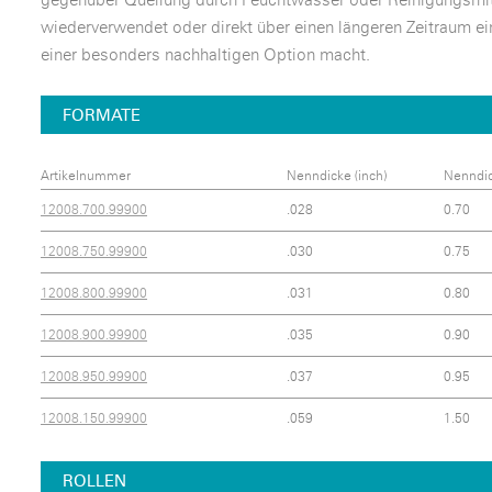
wiederverwendet oder direkt über einen längeren Zeitraum ei
einer besonders nachhaltigen Option macht.
FORMATE
Artikelnummer
Nenndicke (inch)
Nenndi
12008.700.99900
.028
0.70
12008.750.99900
.030
0.75
12008.800.99900
.031
0.80
12008.900.99900
.035
0.90
12008.950.99900
.037
0.95
12008.150.99900
.059
1.50
ROLLEN