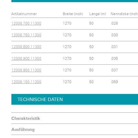
Artikelnummer
Breite (inch)
Länge (m)
Nenndicke (inch
12008.700.11300
1270
50
.028
12008.750.11300
1270
50
.030
12008.800.11300
1270
50
.031
12008.900.11300
1270
50
.035
12008.950.11300
1270
50
.037
12008.150.11300
1270
50
.059
TECHNISCHE DATEN
Charakteristik
Ausführung