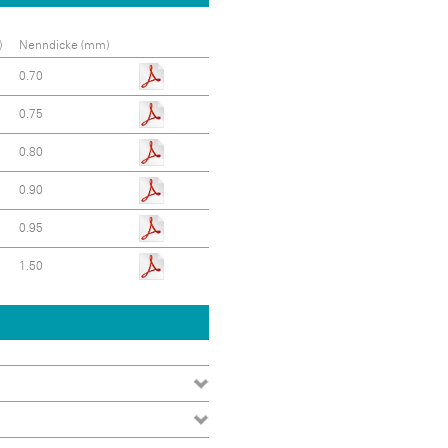
)
Nenndicke (mm)
0.70
0.75
0.80
0.90
0.95
1.50