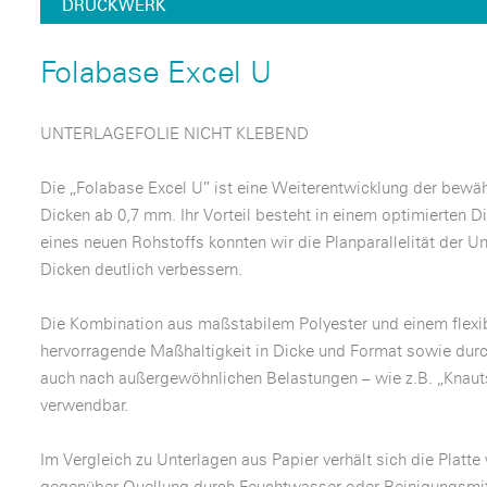
DRUCKWERK
Folabase Excel U
UNTERLAGEFOLIE NICHT KLEBEND
Die „Folabase Excel U” ist eine Weiterentwicklung der bewäh
Dicken ab 0,7 mm. Ihr Vorteil besteht in einem optimierten D
eines neuen Rohstoffs konnten wir die Planparallelität der Un
Dicken deutlich verbessern.
Die Kombination aus maßstabilem Polyester und einem flexi
hervorragende Maßhaltigkeit in Dicke und Format sowie durch
auch nach außergewöhnlichen Belastungen – wie z.B. „Knaut
verwendbar.
Im Vergleich zu Unterlagen aus Papier verhält sich die Platte
gegenüber Quellung durch Feuchtwasser oder Reinigungsmitt