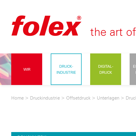
DRUCK-
DIGITAL-
E
WIR
INDUSTRIE
DRUCK
Home
>
Druckindustrie
>
Offsetdruck
>
Unterlagen
>
Druc