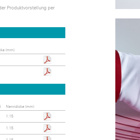
der Produktvorstellung per
cke (mm)
)
Nenndicke (mm)
1.15
1.15
1.15