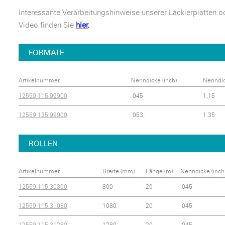
Interessante Verarbeitungshinweise unserer Lackierplatten o
Video finden Sie
hier
.
FORMATE
Artikelnummer
Nenndicke (inch)
Nenndi
12559.115.99900
.045
1.15
12559.135.99900
.053
1.35
ROLLEN
Artikelnummer
Breite (mm)
Länge (m)
Nenndicke (inch
12559.115.30800
800
20
.045
12559.115.31080
1080
20
.045
12559.115.31280
1280
20
.045