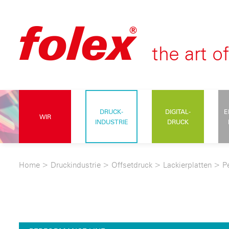
DRUCK-
DIGITAL-
E
WIR
INDUSTRIE
DRUCK
Home
>
Druckindustrie
>
Offsetdruck
>
Lackierplatten
>
P