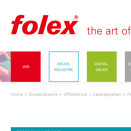
DRUCK-
DIGITAL-
E
WIR
INDUSTRIE
DRUCK
Home
>
Druckindustrie
>
Offsetdruck
>
Lackierplatten
>
P