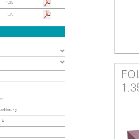
1.35
1.35
m
m
 mm
Lackierung
e A