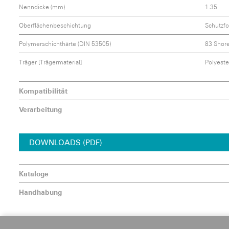
Nenndicke (mm)
1.35
Oberflächenbeschichtung
Schutzfol
Polymerschichthärte (DIN 53505)
83 Shor
Träger [Trägermaterial]
Polyeste
Kompatibilität
Verarbeitung
DOWNLOADS (PDF)
Kataloge
Handhabung