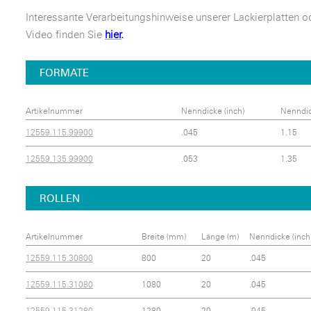
Interessante Verarbeitungshinweise unserer Lackierplatten o
Video finden Sie
hier
.
FORMATE
Artikelnummer
Nenndicke (inch)
Nenndi
12559.115.99900
.045
1.15
12559.135.99900
.053
1.35
ROLLEN
Artikelnummer
Breite (mm)
Länge (m)
Nenndicke (inch
12559.115.30800
800
20
.045
12559.115.31080
1080
20
.045
12559.115.31280
1280
20
.045