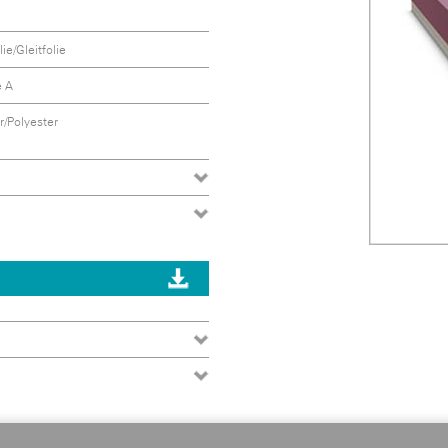
ie/Gleitfolie
e A
r/Polyester