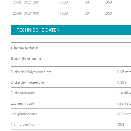
12559.135.21280
1280
30
.053
12559.135.31600
1600
30
.053
TECHNISCHE DATEN
Charakteristik
Spezifikationen
Dicke der Polymerschicht
0.95 m
Dicke der Trägerfolie
0.39 m
Dickentoleranz
± 0.05
Lackierungsart
direkte 
Lackplattenhärte
88 Shor
Nenndicke (inch)
.053