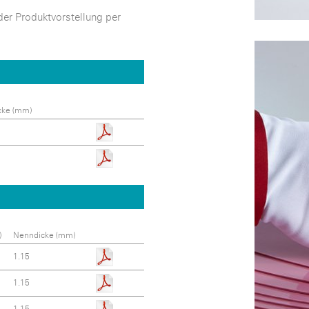
der Produktvorstellung per
cke (mm)
)
Nenndicke (mm)
1.15
1.15
1.15