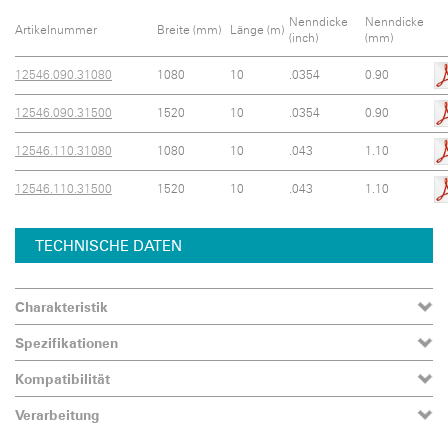
Nenndicke
Nenndicke
Artikelnummer
Breite (mm)
Länge (m)
(inch)
(mm)
12546.090.31080
1080
10
.0354
0.90
12546.090.31500
1520
10
.0354
0.90
12546.110.31080
1080
10
.043
1.10
12546.110.31500
1520
10
.043
1.10
TECHNISCHE DATEN
Charakteristik
Spezifikationen
Kompatibilität
Verarbeitung