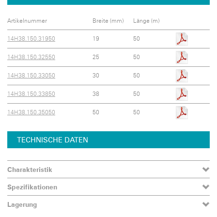
Artikelnummer
Breite (mm)
Länge (m)
14H38.150.31950
19
50
14H38.150.32550
25
50
14H38.150.33050
30
50
14H38.150.33850
38
50
14H38.150.35050
50
50
TECHNISCHE DATEN
Charakteristik
Spezifikationen
Lagerung