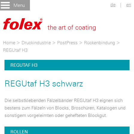
de
|
en
Menu
Home
>
Druckindustrie
>
PostPress
>
Rückenbindung
>
REGUtaf H3
REGUTAF H3
REGUtaf H3 schwarz
Die selbstklebenden Fälzelbänder REGUtaf H3 eignen sich
bestens zum Fälzeln von Blocks, Broschüren, Katalogen und
sonstigem vorgeleimten oder gehefteten Blockgut.
ROLLEN