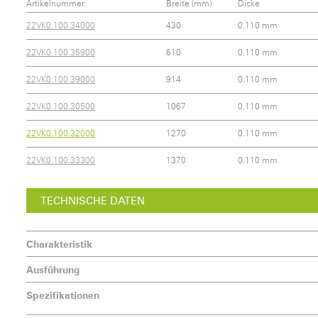
Artikelnummer
Breite (mm)
Dicke
22VK0.100.34000
430
0.110 mm
22VK0.100.35900
610
0.110 mm
22VK0.100.39000
914
0.110 mm
22VK0.100.30500
1067
0.110 mm
22VK0.100.32000
1270
0.110 mm
22VK0.100.33300
1370
0.110 mm
TECHNISCHE DATEN
Charakteristik
Ausführung
Spezifikationen