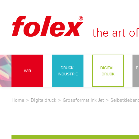
DRUCK-
DIGITAL-
E
WIR
INDUSTRIE
DRUCK
Home
>
Digitaldruck
>
Grossformat Ink Jet
>
Selbstkleben