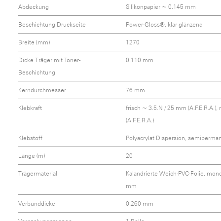
Abdeckung
Silikonpapier ~ 0.145 mm
Beschichtung Druckseite
Power-Gloss®, klar glänzend
Breite (mm)
1270
Dicke Träger mit Toner-
0.110 mm
Beschichtung
Kerndurchmesser
76 mm
Klebkraft
frisch ~ 3.5.N / 25 mm (A.F.E.R.A.)
(A.F.E.R.A.)
Klebstoff
Polyacrylat Dispersion, semiperma
Länge (m)
20
Trägermaterial
Kalandrierte Weich-PVC-Folie, mo
mm
Verbunddicke
0.260 mm