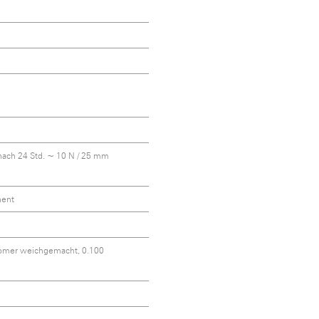
, nach 24 Std. ~ 10 N / 25 mm
nent
nomer weichgemacht, 0.100