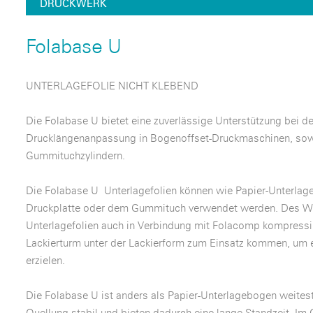
DRUCKWERK
Folabase U
UNTERLAGEFOLIE NICHT KLEBEND
Die Folabase U bietet eine zuverlässige Unterstützung bei d
Drucklängenanpassung in Bogenoffset-Druckmaschinen, sowoh
Gummituchzylindern.
Die Folabase U Unterlagefolien können wie Papier-Unterlage
Druckplatte oder dem Gummituch verwendet werden. Des We
Unterlagefolien auch in Verbindung mit Folacomp kompressi
Lackierturm unter der Lackierform zum Einsatz kommen, um 
erzielen.
Die Folabase U ist anders als Papier-Unterlagebogen weite
Quellung stabil und bieten dadurch eine lange Standzeit. Im 