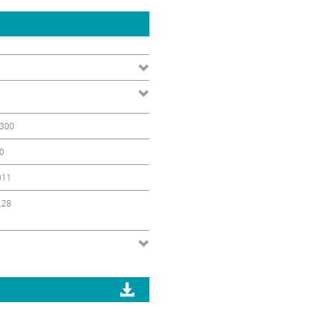
300
0
011
.28