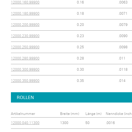
12000.160.99900
0.16
.0063
12000.180.99900
0.18
.0071
12000.200.99900
0.20
.0079
12000.230.99900
0.23
.0090
12000.250.99900
0.25
.0098
12000.280.99900
0.28
.011
12000.300.99900
0.30
.0118
12000.350.99900
0.35
.014
ROLLEN
Artikelnummer
Breite (mm)
Länge (m)
Nenndicke (inch
12000.040.11300
1300
50
.0016