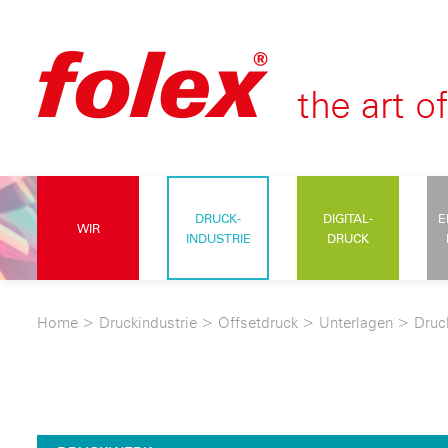
DRUCK-
DIGITAL-
E
WIR
INDUSTRIE
DRUCK
Home
>
Druckindustrie
>
Offsetdruck
>
Unterlagen
>
Druc