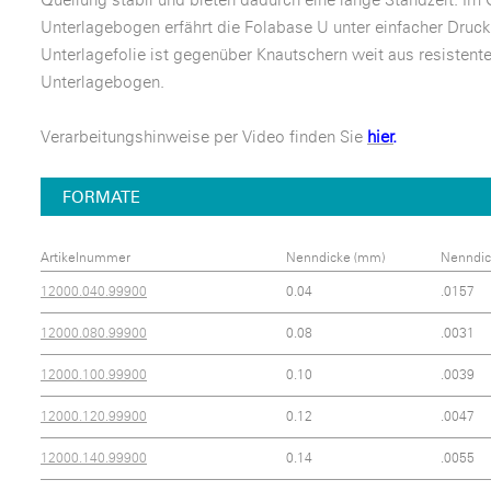
Unterlagebogen erfährt die Folabase U unter einfacher Druck
Unterlagefolie ist gegenüber Knautschern weit aus resistent
Unterlagebogen.
Verarbeitungshinweise per Video finden Sie
hier
.
FORMATE
Artikelnummer
Nenndicke (mm)
Nenndick
12000.040.99900
0.04
.0157
12000.080.99900
0.08
.0031
12000.100.99900
0.10
.0039
12000.120.99900
0.12
.0047
12000.140.99900
0.14
.0055