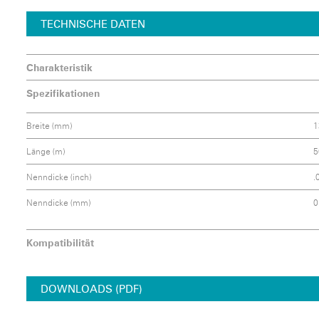
TECHNISCHE DATEN
Charakteristik
Spezifikationen
Breite (mm)
1
Länge (m)
5
Nenndicke (inch)
.
Nenndicke (mm)
0
Kompatibilität
DOWNLOADS (PDF)