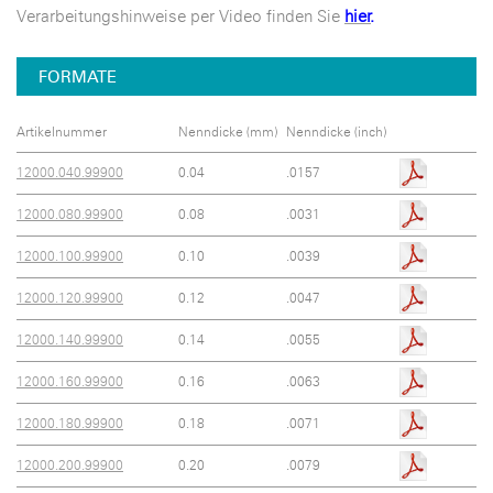
Verarbeitungshinweise per Video finden Sie
hier
.
FORMATE
Artikelnummer
Nenndicke (mm)
Nenndicke (inch)
12000.040.99900
0.04
.0157
12000.080.99900
0.08
.0031
12000.100.99900
0.10
.0039
12000.120.99900
0.12
.0047
12000.140.99900
0.14
.0055
12000.160.99900
0.16
.0063
12000.180.99900
0.18
.0071
12000.200.99900
0.20
.0079