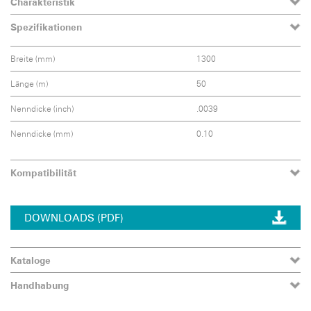
Charakteristik
Spezifikationen
Breite (mm)
1300
Länge (m)
50
Nenndicke (inch)
.0039
Nenndicke (mm)
0.10
Kompatibilität
DOWNLOADS (PDF)
Kataloge
Handhabung