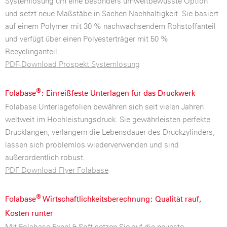
Systemlösung um eine besonders umweltbewusste Option
und setzt neue Maßstäbe in Sachen Nachhaltigkeit. Sie basiert
auf einem Polymer mit 30 % nachwachsendem Rohstoffanteil
und verfügt über einen Polyesterträger mit 50 %
Recyclinganteil.
PDF-Download Prospekt Systemlösung
®
Folabase
: Einreißfeste Unterlagen für das Druckwerk
Folabase Unterlagefolien bewähren sich seit vielen Jahren
weltweit im Hochleistungsdruck. Sie gewährleisten perfekte
Drucklängen, verlängern die Lebensdauer des Druckzylinders,
lassen sich problemlos wiederverwenden und sind
außerordentlich robust.
PDF-Download Flyer Folabase
®
Folabase
Wirtschaftlichkeitsberechnung: Qualität rauf,
Kosten runter
Mit Folabase Excel & Soft setzen Sie auf die neueste