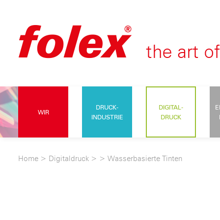
DRUCK-
DIGITAL-
E
WIR
INDUSTRIE
DRUCK
Home
>
Digitaldruck
>
>
Wasserbasierte Tinten