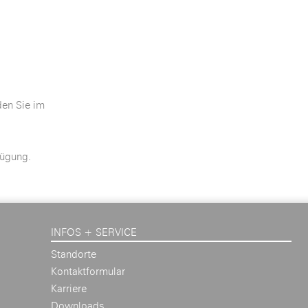
den Sie im
fügung.
INFOS + SERVICE
Standorte
Kontaktformular
Karriere
Downloads