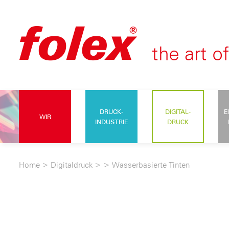
DRUCK-
DIGITAL-
E
WIR
INDUSTRIE
DRUCK
Home
>
Digitaldruck
>
>
Wasserbasierte Tinten