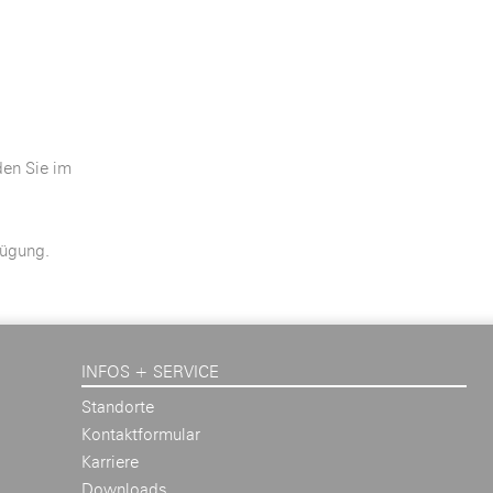
den Sie im
fügung.
INFOS + SERVICE
Standorte
Kontaktformular
Karriere
Downloads