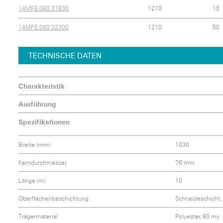
14MFE.080.31800
1210
10
14MFE.080.32300
1210
50
TECHNISCHE DATEN
Charakteristik
Ausführung
Spezifikationen
Breite (mm)
1030
Kerndurchmesser
76 mm
Länge (m)
10
Oberflächenbeschichtung
Schneideschicht, 
Trägermaterial
Polyester, 80 my