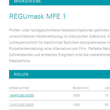
MASKIERFILME
REGUmask MFE 1
Plotter- oder handgeschnittene Maskierschablonen gehörten
unverzichtbaren Handwerkszeug im klassischen Siebdruck. Au
Lichtsperrschicht für bestimmte Techniken (beispielsweise im
Porzellanherstellung) eine Alternative zum Film. Perfekte Be
Schneidkanten und einfaches Entgittern sind die wesentli
Maskierfolie.
ROLLEN
Artikelnummer
Breite (mm)
Län
14MFE.080.30300
1030
10
14MFE.080.30800
1030
50