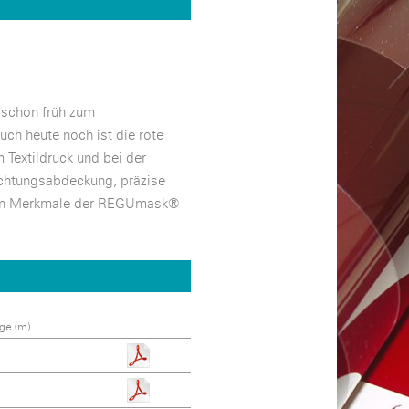
 schon früh zum
ch heute noch ist die rote
 Textildruck und bei der
lichtungsabdeckung, präzise
chen Merkmale der REGUmask®-
ge (m)