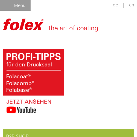
de
|
en
Menu
B2B-SHOP