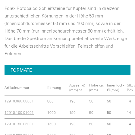
Folex Rotocalco Schleifsteine für Kupfer sind in dreizehn
unterschiedlichen Körnungen in der Höhe 50 mm
(Innenlochdurchmesser 50 mm und 100 mm) sowie in der
Höhe 70 mm (nur Innenlochdurchmesser 50 mm) erhältlich.
Das breite Spektrum an Körnung bietet effiziente Werkzeuge
für die Arbeitsschritte Vorschleifen, Feinschleifen und
Polieren.
FORMATE
Aussen-Ø
Höhe ca.
Innenloch-
Stk. 
Artikelnummer
Körnung
(mm) ca.
(mm)
Ø (mm)
Box
12910.080.08001
800
190
50
50
14
12910.100.01001
1000
190
50
50
14
12910.150.05001
1500
190
50
50
14