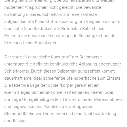
Sie eignen sich eher für grobe Schleifarbeiten und werden
modernen Ansprüchen nicht gerecht. Die bewährte
Einbettung unseres Schleifkorns in eine zähfeste,
aufgeschäumte Kunststoffmasse sorgt im Vergleich dazu für
eine hohe Standfestigkeit der Rotocalco Schleif- und
Poliersteine sowie eine hervorragende Schnittigkeit bei der
Erzielung feiner Rauigkeiten.
Der speziell entwickelte Kunststoff der Steinmasse
unterstützt die definiert kontinuierliche Ablösung abgenutzter
Schleifkörner. Durch diesen Selbstreinigungseffekt kommt
dauerhaft eine ideal schleifende Steinoberfläche zum Einsatz.
Die federnde Lage der Schleifkörper garantiert ein
ebenmäßiges Schleifbild ohne Rattermarken, Riefen oder
sonstige Unregelmäßigkeiten. Unkontrollierter Materialabrieb
und ungewünschtes Zusetzen der abtragenden
Steinoberfläche wird vermieden und eine Nachbearbeitung
überflüssig.