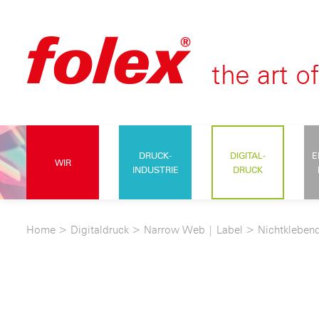
DRUCK-
DIGITAL-
E
WIR
INDUSTRIE
DRUCK
Home
>
Digitaldruck
>
Narrow Web | Label
>
Nichtklebend