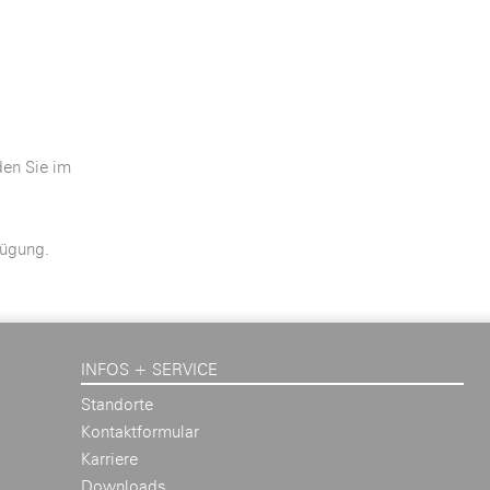
den Sie im
fügung.
INFOS + SERVICE
Standorte
Kontaktformular
Karriere
Downloads