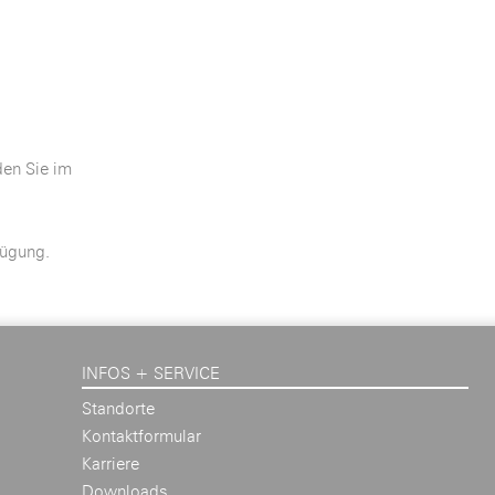
den Sie im
fügung.
INFOS + SERVICE
Standorte
Kontaktformular
Karriere
Downloads