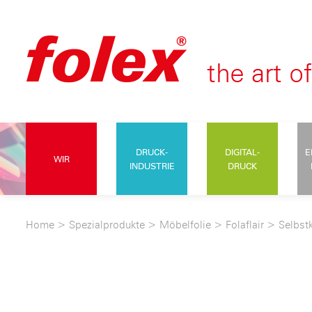
DRUCK-
DIGITAL-
E
WIR
INDUSTRIE
DRUCK
Home
>
Spezialprodukte
>
Möbelfolie
>
Folaflair
>
Selbst