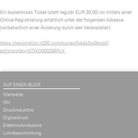
Ein kostenloses Ticket (statt regulär EUR 20,00) ist mittels einer
Online-Registrierung erhältlich unter der folgenden Adresse
(vorbehaltlich einer Änderung durch den Veranstalter):
https://registration.n200.com/survey/0vk4s0xx9kpk4?
actioncode=NTWO000294RLX
AUF EINEN BLICK
Startseite
Wir
Druckindustrie
Digitaldruck
Elektronikindustrie
Lohnbeschichtung