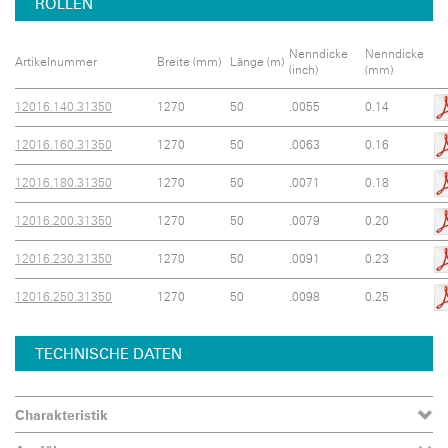
ROLLEN
Nenndicke
Nenndicke
Artikelnummer
Breite (mm)
Länge (m)
(inch)
(mm)
12016.140.31350
1270
50
.0055
0.14
12016.160.31350
1270
50
.0063
0.16
12016.180.31350
1270
50
.0071
0.18
12016.200.31350
1270
50
.0079
0.20
12016.230.31350
1270
50
.0091
0.23
12016.250.31350
1270
50
.0098
0.25
TECHNISCHE DATEN
Charakteristik