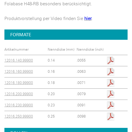
Folabase H48-RB besonders berücksichtigt.
Produktvorstellung per Video finden Sie
hier
.
FORMATE
Artikelnummer
Nenndicke (mm)
Nenndicke (inch)
12016.140.99900
0.14
.0055
12016.160.99900
0.16
.0063
12016.180.99900
0.18
.0071
12016.200.99900
0.20
.0079
12016.230.99900
0.23
.0091
12016.250.99900
0.25
.0098