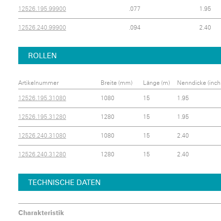
12526.195.99900
.077
1.95
12526.240.99900
.094
2.40
ROLLEN
Artikelnummer
Breite (mm)
Länge (m)
Nenndicke (inch
12526.195.31080
1080
15
1.95
12526.195.31280
1280
15
1.95
12526.240.31080
1080
15
2.40
12526.240.31280
1280
15
2.40
TECHNISCHE DATEN
Charakteristik