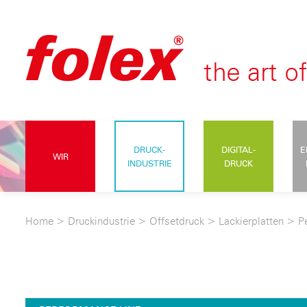
DRUCK-
DIGITAL-
E
WIR
INDUSTRIE
DRUCK
Home
>
Druckindustrie
>
Offsetdruck
>
Lackierplatten
>
P