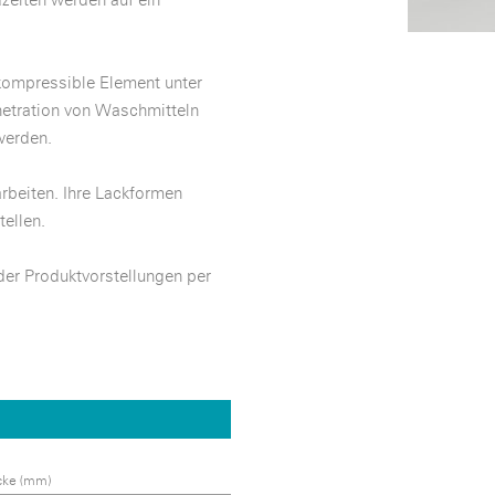
kompressible Element unter
netration von Waschmitteln
werden.
rbeiten. Ihre Lackformen
ellen.
der Produktvorstellungen per
cke (mm)