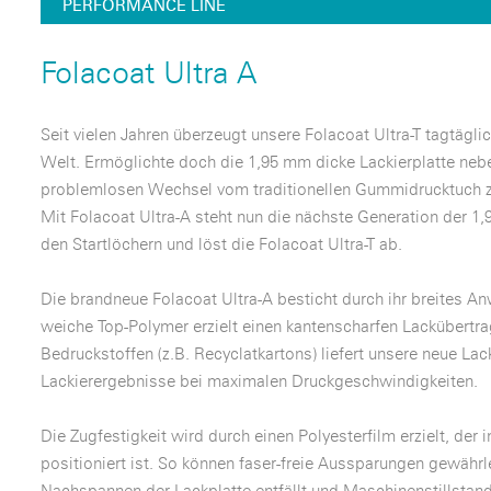
PERFORMANCE LINE
Folacoat Ultra A
Seit vielen Jahren überzeugt unsere Folacoat Ultra-T tagtägl
Welt. Ermöglichte doch die 1,95 mm dicke Lackierplatte nebe
problemlosen Wechsel vom traditionellen Gummidrucktuch zu
Mit Folacoat Ultra-A steht nun die nächste Generation der 1
den Startlöchern und löst die Folacoat Ultra-T ab.
Die brandneue Folacoat Ultra-A besticht durch ihr breites
weiche Top-Polymer erzielt einen kantenscharfen Lackübertrag
Bedruckstoffen (z.B. Recyclatkartons) liefert unsere neue Lac
Lackierergebnisse bei maximalen Druckgeschwindigkeiten.
Die Zugfestigkeit wird durch einen Polyesterfilm erzielt, der
positioniert ist. So können faser-freie Aussparungen gewährl
Nachspannen der Lackplatte entfällt und Maschinenstillstand