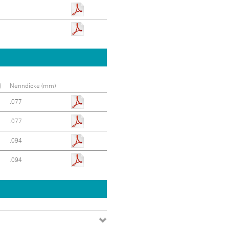
)
Nenndicke (mm)
.077
.077
.094
.094