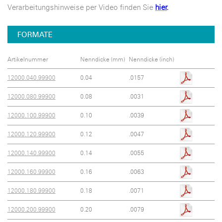
Verarbeitungshinweise per Video finden Sie
hier
.
FORMATE
Artikelnummer
Nenndicke (mm)
Nenndicke (inch)
12000.040.99900
0.04
.0157
12000.080.99900
0.08
.0031
12000.100.99900
0.10
.0039
12000.120.99900
0.12
.0047
12000.140.99900
0.14
.0055
12000.160.99900
0.16
.0063
12000.180.99900
0.18
.0071
12000.200.99900
0.20
.0079