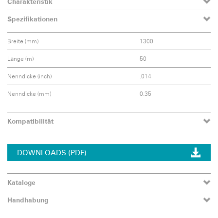
Charakteristik
Spezifikationen
Breite (mm)
1300
Länge (m)
50
Nenndicke (inch)
.014
Nenndicke (mm)
0.35
Kompatibilität
DOWNLOADS (PDF)
Kataloge
Handhabung