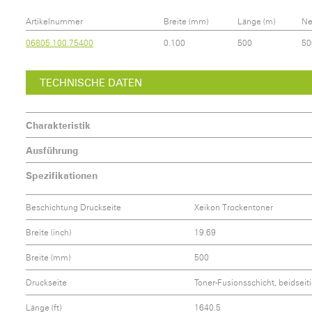
Artikelnummer
Breite (mm)
Länge (m)
Ne
06805.100.75400
0.100
500
50
TECHNISCHE DATEN
Charakteristik
Ausführung
Spezifikationen
Beschichtung Druckseite
Xeikon Trockentoner
Breite (inch)
19.69
Breite (mm)
500
Druckseite
Toner-Fusionsschicht, beidseit
Länge (ft)
1640.5