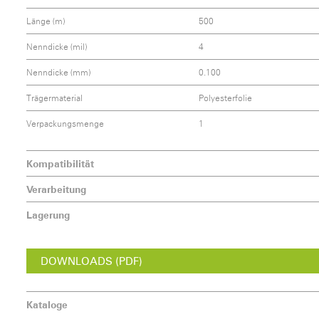
Länge (m)
500
Nenndicke (mil)
4
Nenndicke (mm)
0.100
Trägermaterial
Polyesterfolie
Verpackungsmenge
1
Kompatibilität
Verarbeitung
Lagerung
DOWNLOADS (PDF)
Kataloge