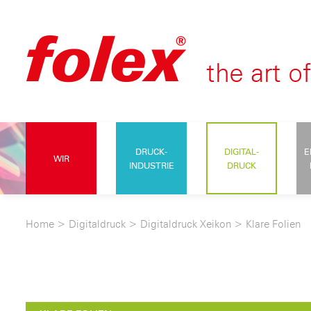
DRUCK-
DIGITAL-
E
WIR
INDUSTRIE
DRUCK
Home
>
Digitaldruck
>
Digitaldruck Xeikon
>
Klare Folien