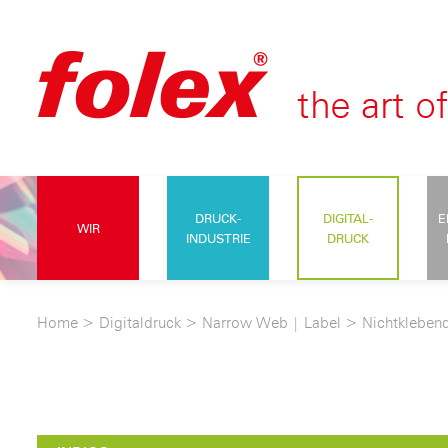
DRUCK-
DIGITAL-
E
WIR
INDUSTRIE
DRUCK
Home
>
Digitaldruck
>
Narrow Web | Label
>
Nichtklebend