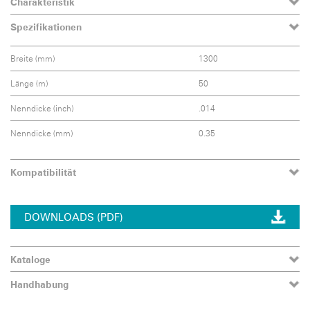
Charakteristik
Spezifikationen
Breite (mm)
1300
Länge (m)
50
Nenndicke (inch)
.014
Nenndicke (mm)
0.35
Kompatibilität
DOWNLOADS (PDF)
Kataloge
Handhabung