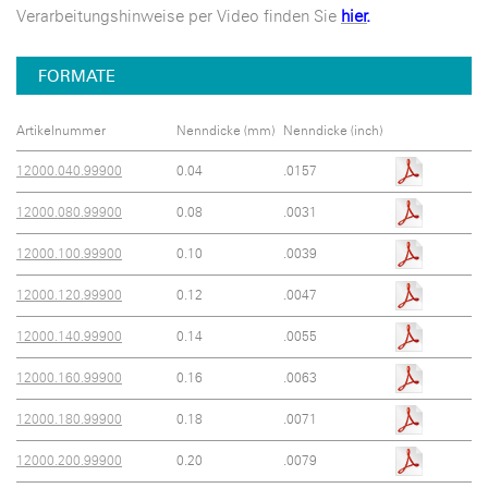
Verarbeitungshinweise per Video finden Sie
hier
.
FORMATE
Artikelnummer
Nenndicke (mm)
Nenndicke (inch)
12000.040.99900
0.04
.0157
12000.080.99900
0.08
.0031
12000.100.99900
0.10
.0039
12000.120.99900
0.12
.0047
12000.140.99900
0.14
.0055
12000.160.99900
0.16
.0063
12000.180.99900
0.18
.0071
12000.200.99900
0.20
.0079