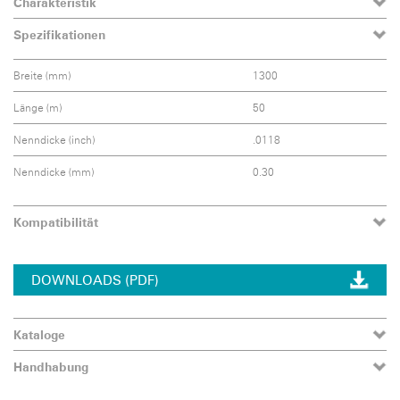
Charakteristik
Spezifikationen
Breite (mm)
1300
Länge (m)
50
Nenndicke (inch)
.0118
Nenndicke (mm)
0.30
Kompatibilität
DOWNLOADS (PDF)
Kataloge
Handhabung