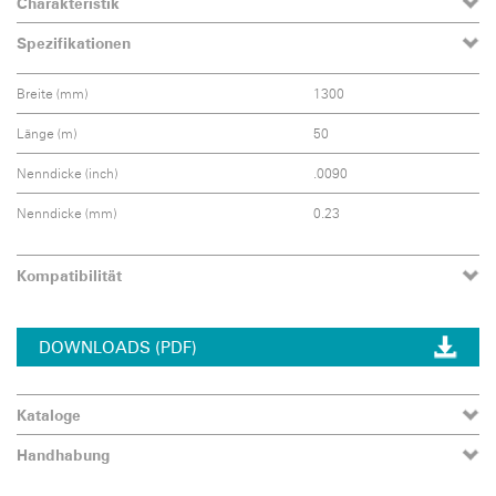
Charakteristik
Spezifikationen
Breite (mm)
1300
Länge (m)
50
Nenndicke (inch)
.0090
Nenndicke (mm)
0.23
Kompatibilität
DOWNLOADS (PDF)
Kataloge
Handhabung