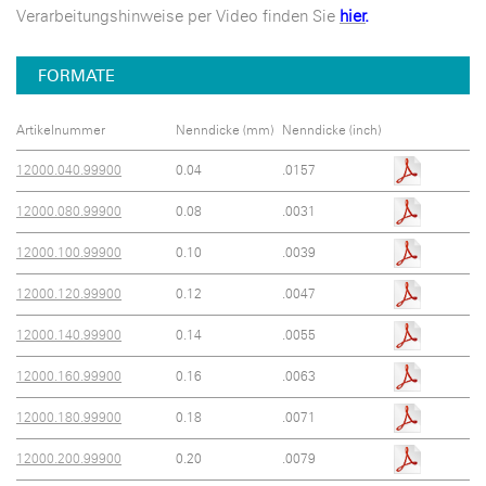
Verarbeitungshinweise per Video finden Sie
hier
.
FORMATE
Artikelnummer
Nenndicke (mm)
Nenndicke (inch)
12000.040.99900
0.04
.0157
12000.080.99900
0.08
.0031
12000.100.99900
0.10
.0039
12000.120.99900
0.12
.0047
12000.140.99900
0.14
.0055
12000.160.99900
0.16
.0063
12000.180.99900
0.18
.0071
12000.200.99900
0.20
.0079