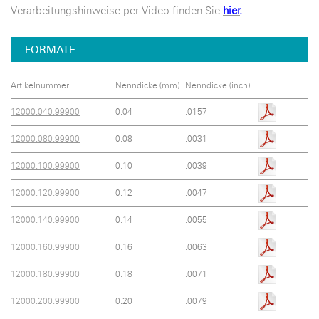
Verarbeitungshinweise per Video finden Sie
hier
.
FORMATE
Artikelnummer
Nenndicke (mm)
Nenndicke (inch)
12000.040.99900
0.04
.0157
12000.080.99900
0.08
.0031
12000.100.99900
0.10
.0039
12000.120.99900
0.12
.0047
12000.140.99900
0.14
.0055
12000.160.99900
0.16
.0063
12000.180.99900
0.18
.0071
12000.200.99900
0.20
.0079