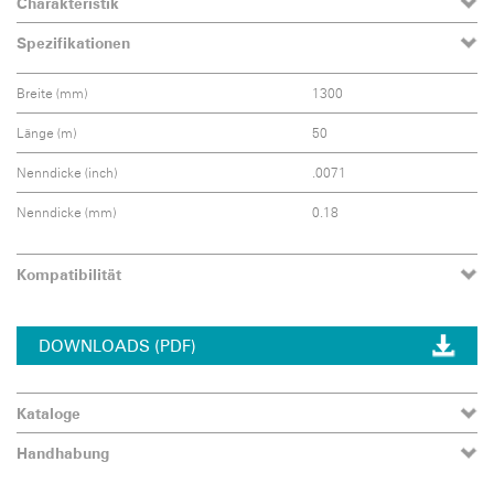
Charakteristik
Spezifikationen
Breite (mm)
1300
Länge (m)
50
Nenndicke (inch)
.0071
Nenndicke (mm)
0.18
Kompatibilität
DOWNLOADS (PDF)
Kataloge
Handhabung