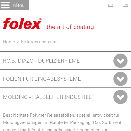
de
|
en
Menu
Home
>
Elektronikindustrie
P.C.B. DIAZO - DUPLIZIERFILME
FOLIEN FÜR EINGABESYSTEME
MOLDING - HALBLEITER INDUSTRIE
Beschichtete Polymer Releasefolien, speziell entwickelt für
Moldingwendungen im Halbleiter-Packaging. Das Sortiment
umfasst matte/glatte und adhesivierte Trennfolien zur