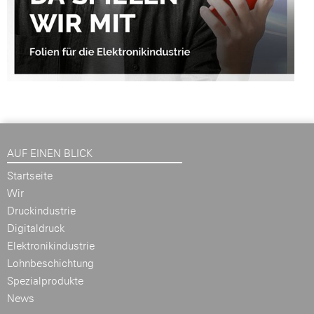
AUF EINEN BLICK
Startseite
Wir
Druckindustrie
Digitaldruck
Elektronikindustrie
Lohnbeschichtung
Spezialprodukte
News