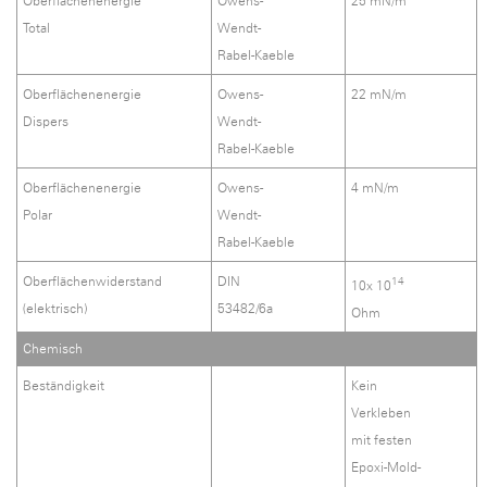
Oberflächenenergie
Owens-
25 mN/m
Total
Wendt-
Rabel-Kaeble
Oberflächenenergie
Owens-
22 mN/m
Dispers
Wendt-
Rabel-Kaeble
Oberflächenenergie
Owens-
4 mN/m
Polar
Wendt-
Rabel-Kaeble
Oberflächenwiderstand
DIN
14
10x 10
(elektrisch)
53482/6a
Ohm
Chemisch
Beständigkeit
Kein
Verkleben
mit festen
Epoxi-Mold-