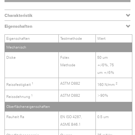
Charakteristik
Eigenschaften
Eigenschaften
Testmethode
Wert
Mechanisch
Dicke
Folex
50 um
Methode
+/-5%, 75
um +/-5%
ASTM D882
1
2
Reissfestigkeit
160 N/mm
ASTM D882
>90%
1
Reissdehnung
Oberflächeneigenschaften
Rauheit Ra
EN ISO 4287,
0.5 um
ASME B46.1