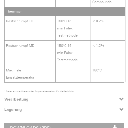
Compounds.
Thermisch
Restschrumpf TD
150°C 15
< 0.2%
min Folex
Testmethode
Restschrumpf MD
150°C 15
< 1.2%
min Folex
Testmethode
Maximale
180°C
Einsatztemperatur
1
Daten aus der Literatur des Polyesterherstellers für die Basisfolie.
Verarbeitung
Lagerung
DOWNLOADS (PDF)