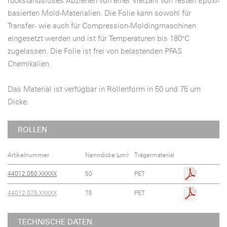
rückstandsloses Abziehen von einer Vielzahl von festen Epoxi-
basierten Mold-Materialien. Die Folie kann sowohl für
Transfer- wie auch für Compression-Moldingmaschinen
eingesetzt werden und ist für Temperaturen bis 180°C
zugelassen. Die Folie ist frei von belastenden PFAS
Chemikalien.
Das Material ist verfügbar in Rollenform in 50 und 75 um
Dicke.
ROLLEN
Artikelnummer
Nenndicke (µm)
Trägermaterial
44012.050.XXXXX
50
PET
44012.075.XXXXX
75
PET
TECHNISCHE DATEN