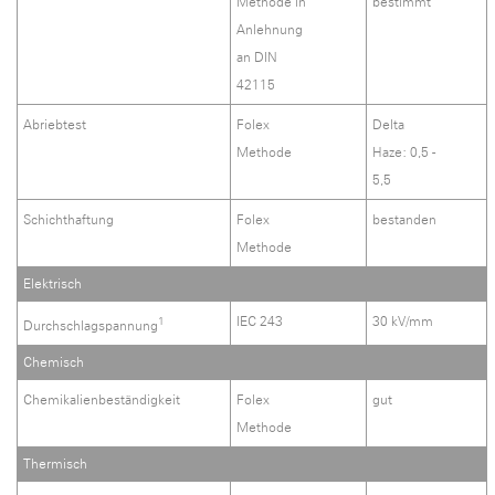
Methode in
bestimmt
Anlehnung
an DIN
42115
Abriebtest
Folex
Delta
Methode
Haze: 0,5 -
5,5
Schichthaftung
Folex
bestanden
Methode
Elektrisch
IEC 243
30 kV/mm
1
Durchschlagspannung
Chemisch
Chemikalienbeständigkeit
Folex
gut
Methode
Thermisch