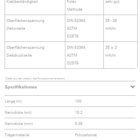
Kratzbeständigkeit
Folex
sehr gut
Methode
Oberflächenspannung
DIN 53364,
35 - 38
Dekorseite
ASTM
mN/m
D2578
Oberflächenspannung
DIN 53364,
35 ± 3
Siebdruckseite
ASTM
mN/m
D2578
1
Daten aus der Literatur des Polycarbonatherstellers
Spezifikationen
Länge (m)
100
Nenndicke (mil)
15.2
Nenndicke (mm)
0.38
Trägermaterial
Polycarbonat