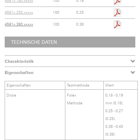
4591x.180.xxxxx
100
0.18
4591x.250.xxxxx
100
0.25
4591x.380.xxxxx
100
0.38
TECHNISCHE DATEN
Charakteristik
Eigenschaften
Eigenschaften
Testmethode
Wert
Dicke
Folex
0,18 - 0,19
Methode
mm (0.18),
0,25 - 0,27
(0.25),
0,38 - 0,40
(0.38)