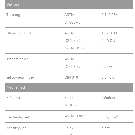
Optisch
Trübung
ASTM
0,1- 0,5%
D1003-77
Glanzgrad (60°)
ASTM
175 - 190
D2457-70,
(20°) GU
ASTM D523
Transmission
ASTM
91,0 -
D1003-77
92,5%
Yellowness Index
DIN 6167
0,5 - 0,6
Mechanisch
Prägung
Folex
möglich
Methode
ASTM D 882
1
2
Reißfestigkeit
65N/mm
Schaltzyklen
Folex
nicht