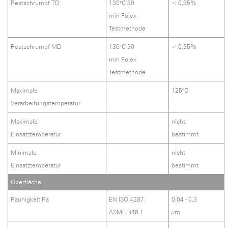
Restschrumpf TD
130°C 30
< 0,35%
min Folex
Testmethode
Restschrumpf MD
130°C 30
< 0,35%
min Folex
Testmethode
Maximale
125°C
Verarbeitungstemperatur
Maximale
nicht
Einsatztemperatur
bestimmt
Minimale
nicht
Einsatztemperatur
bestimmt
Oberfläche
Rauhigkeit Ra
EN ISO 4287,
0,04 - 0,3
ASME B46.1
µm