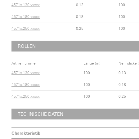
4571x.130.xxxxx
0.13
100
4571x.180.xxxxx
0.18
100
4571x.250.xxxxx
0.25
100
ROLLEN
Artikelnummer
Länge (m)
Nenndicke 
4571x.130.xxxxx
100
0.13
4571x.180.xxxxx
100
0.18
4571x.250.xxxxx
100
0.25
TECHNISCHE DATEN
Charakteristik