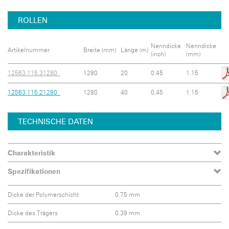
ROLLEN
Nenndicke
Nenndicke
Artikelnummer
Breite (mm)
Länge (m)
(inch)
(mm)
12563.115.31280
1280
20
0.45
1.15
12563.115.21280
1280
40
0.45
1.15
TECHNISCHE DATEN
Charakteristik
Spezifikationen
Dicke der Polymerschicht
0.75 mm
Dicke des Trägers
0.39 mm