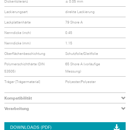
Dickentoleranz
± 0.05 mm
Lackierungsart
direkte Lackierung
Lackplattenhärte
79 Shore A
Nenndicke (inch)
0.45
Nenndicke (mm)
1.15
Oberflächenbeschichtung
Schutzfolie/Gleitfolie
Polymerschichthärte (DIN
65 Shore A (vorläufige
53505)
Messung)
Träger [Trägermaterial]
Polyester/Polyester
Kompatibilität
Verarbeitung
DOWNLOADS (PDF)