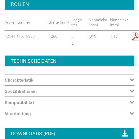
ROLLEN
Länge
Nenndicke
Nenndicke
Artikelnummer
Breite (mm)
(m)
(inch)
(mm)
12544.115.19900
1280
k.
.045
1,15
A.
TECHNISCHE DATEN
Charakteristik
Spezifikationen
Kompatibilität
Verarbeitung
DOWNLOADS (PDF)