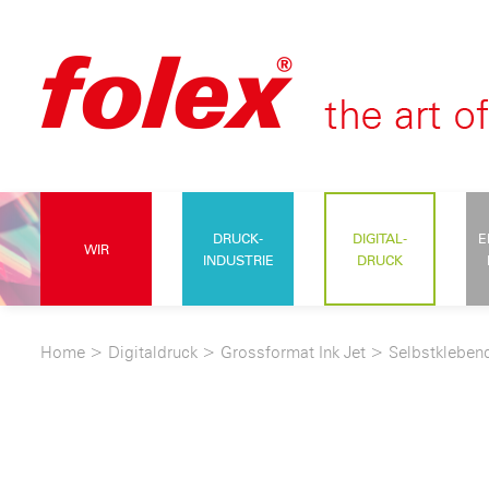
DRUCK-
DIGITAL-
E
WIR
INDUSTRIE
DRUCK
Home
>
Digitaldruck
>
Grossformat Ink Jet
>
Selbstkleben