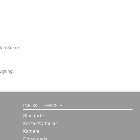
den Sie im
fügung.
INFOS + SERVICE
Standorte
Kontaktformular
Karriere
Downloads