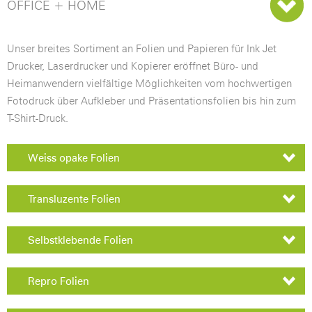
OFFICE + HOME
Unser breites Sortiment an Folien und Papieren für Ink Jet
Drucker, Laserdrucker und Kopierer eröffnet Büro- und
Heimanwendern vielfältige Möglichkeiten vom hochwertigen
Fotodruck über Aufkleber und Präsentationsfolien bis hin zum
T-Shirt-Druck.
Weiss opake Folien
Transluzente Folien
Selbstklebende Folien
Repro Folien